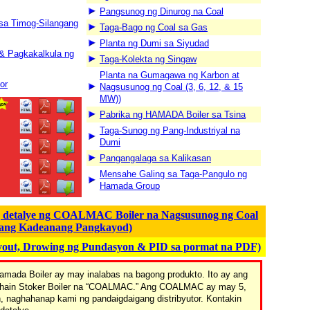
Pangsunog ng Dinurog na Coal
 sa Timog-Silangang
Taga-Bago ng Coal sa Gas
Planta ng Dumi sa Siyudad
 & Pagkakalkula ng
Taga-Kolekta ng Singaw
Planta na Gumagawa ng Karbon at
or
Nagsusunog ng Coal (3, 6, 12, & 15
MW))
Pabrika ng HAMADA Boiler sa Tsina
Taga-Sunog ng Pang-Industriyal na
Dumi
Pangangalaga sa Kalikasan
Mensahe Galing sa Taga-Pangulo ng
Hamada Group
g detalye ng COALMAC Boiler na Nagsusunog ng Coal
bang Kadeanang Pangkayod)
ayout, Drowing ng Pundasyon & PID sa pormat na PDF)
amada Boiler ay may inalabas na bagong produkto. Ito ay ang
 Chain Stoker Boiler na “COALMAC.” Ang COALMAC ay may 5,
, naghahanap kami ng pandaigdaigang distribyutor. Kontakin