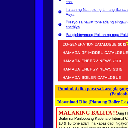
coal
Talaan ng Natitipid ng Limang Bansa
Asya
Presyo sa bawat tonelada ng singaw
enerhiya
Panginhinyerong Palitan ng mga Pakt
Pumindot dito para sa karagdagan
(Panloo
Idownload Dito (Plano ng Boiler L
MALAKING BALITA!!!
Ang H
Boiler na Panloobang Kadena o Internal
10 & 16 tonelada/H na kapasidad. Ngayon