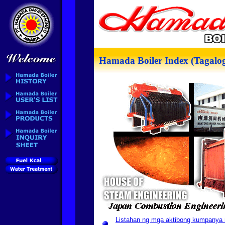
Hamada Boiler Index (Tagalo
Listahan ng mga aktibong kumpanya 