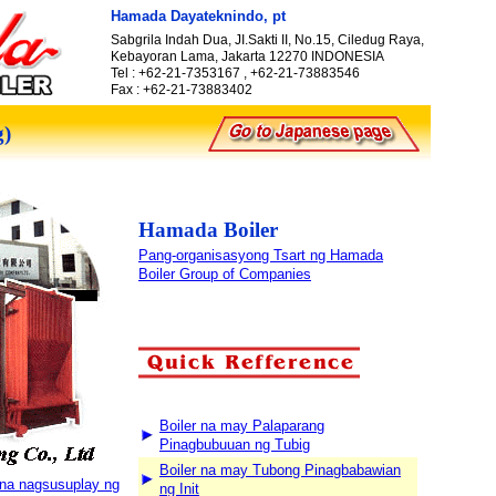
Hamada Dayateknindo, pt
Sabgrila Indah Dua, JI.Sakti II, No.15, Ciledug Raya,
Kebayoran Lama, Jakarta 12270 INDONESIA
Tel : +62-21-7353167 , +62-21-73883546
Fax : +62-21-73883402
g)
Hamada Boiler
Pang-organisasyong Tsart ng Hamada
Boiler Group of Companies
Boiler na may Palaparang
Pinagbubuuan ng Tubig
Boiler na may Tubong Pinagbabawian
na nagsusuplay ng
ng Init