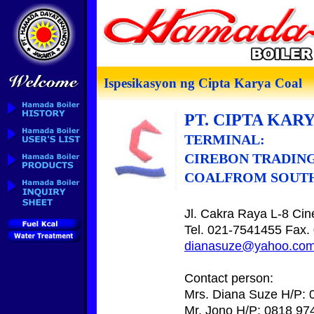
Ispesikasyon ng Cipta Karya Coal
PT. CIPTA KAR
TERMINAL:
CIREBON TRADING
COALFROM SOUT
Jl. Cakra Raya L-8 Cin
Tel. 021-7541455 Fax.
dianasuze@yahoo.co
Contact person:
Mrs. Diana Suze H/P:
Mr. Jono H/P: 0818 97